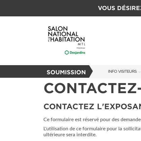
VOUS DÉSIRE
SOUMISSION
INFO VISITEURS
CONTACTEZ
INFO VISITEURS
GUIDE DU SALON
CONTACTEZ L'EXPOSA
S'ABONNER MAI
Ce formulaire est réservé pour des demandes 
L'utilisation de ce formulaire pour la sollici
ultérieure sera interdite.