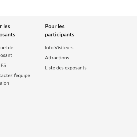
r les
Pour les
osants
participants
uel de
Info Visiteurs
posant
Attractions
IFS
Liste des exposants
actez l’équipe
alon