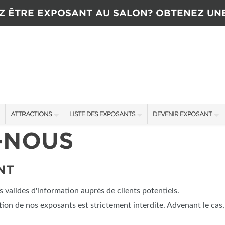
Z ÊTRE EXPOSANT AU SALON? OBTENEZ UN
ATTRACTIONS
LISTE DES EXPOSANTS
DEVENIR EXPOSANT
-NOUS
ATTRACTIONS
EXPOSANTS
CONTACTEZ L’ÉQUIPE D
CONCOURS
OFFRES SALON
TARIFS
NT
NTENANT
NOUVEAUX PRODUITS
TÉMOIGNAGES
valides d'information auprès de clients potentiels.
COMMANDITAIRES
OBTENIR UNE SOUMISSI
tation de nos exposants est strictement interdite. Advenant le cas,
PLUS D'ÉVÉNEMENTS