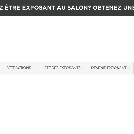
Z ÊTRE EXPOSANT AU SALON? OBTENEZ UN
ATTRACTIONS
LISTE DES EXPOSANTS
DEVENIR EXPOSANT
ATTRACTIONS
EXPOSANTS
CONTACTEZ L’ÉQUIPE D
CONCOURS
OFFRES SALON
TARIFS
NTENANT
NOUVEAUX PRODUITS
TÉMOIGNAGES
COMMANDITAIRES
OBTENIR UNE SOUMISSI
PLUS D'ÉVÉNEMENTS