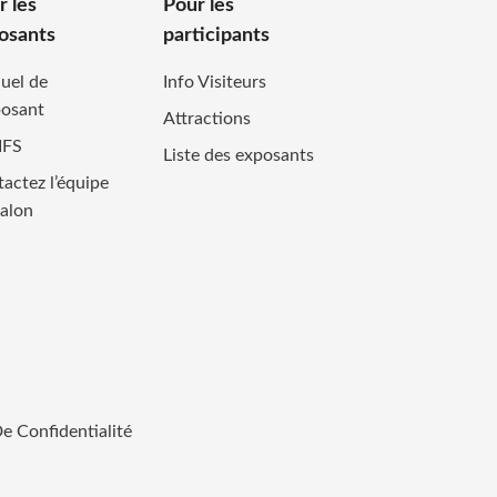
r les
Pour les
osants
participants
uel de
Info Visiteurs
posant
Attractions
IFS
Liste des exposants
actez l’équipe
alon
De Confidentialité