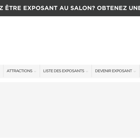
Z ÊTRE EXPOSANT AU SALON? OBTENEZ UN
ATTRACTIONS
LISTE DES EXPOSANTS
DEVENIR EXPOSANT
ATTRACTIONS
EXPOSANTS
CONTACTEZ L’ÉQUIPE D
CONCOURS
OFFRES SALON
TARIFS
NTENANT
NOUVEAUX PRODUITS
TÉMOIGNAGES
COMMANDITAIRES
OBTENIR UNE SOUMISSI
PLUS D'ÉVÉNEMENTS