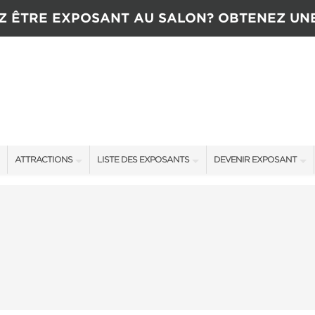
Z ÊTRE EXPOSANT AU SALON? OBTENEZ UN
ATTRACTIONS
LISTE DES EXPOSANTS
DEVENIR EXPOSANT
ATTRACTIONS
EXPOSANTS
CONTACTEZ L’ÉQUIPE D
CONCOURS
OFFRES SALON
TARIFS
NTENANT
NOUVEAUX PRODUITS
TÉMOIGNAGES
COMMANDITAIRES
OBTENIR UNE SOUMISSI
PLUS D'ÉVÉNEMENTS