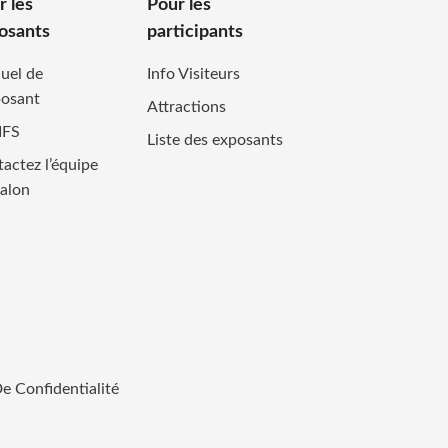
r les
Pour les
osants
participants
uel de
Info Visiteurs
posant
Attractions
IFS
Liste des exposants
actez l’équipe
alon
De Confidentialité