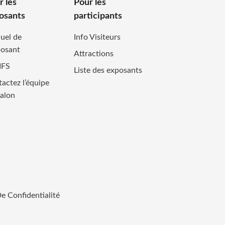
r les
Pour les
osants
participants
uel de
Info Visiteurs
posant
Attractions
IFS
Liste des exposants
actez l’équipe
alon
De Confidentialité