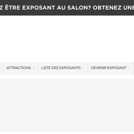
Z ÊTRE EXPOSANT AU SALON? OBTENEZ UN
ATTRACTIONS
LISTE DES EXPOSANTS
DEVENIR EXPOSANT
ATTRACTIONS
EXPOSANTS
CONTACTEZ L’ÉQUIPE D
CONCOURS
OFFRES SALON
TARIFS
NTENANT
NOUVEAUX PRODUITS
TÉMOIGNAGES
COMMANDITAIRES
OBTENIR UNE SOUMISSI
PLUS D'ÉVÉNEMENTS