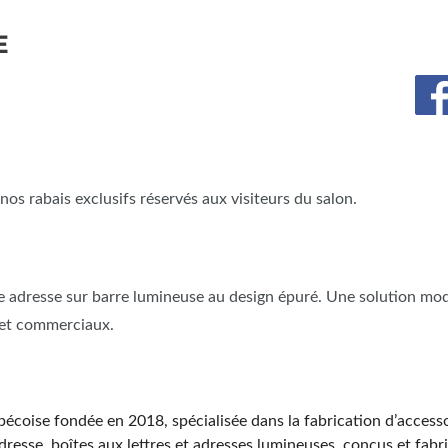
E
os rabais exclusifs réservés aux visiteurs du salon.
ne adresse sur barre lumineuse au design épuré. Une solution mod
s et commerciaux.
écoise fondée en 2018, spécialisée dans la fabrication d’accesso
dresse, boîtes aux lettres et adresses lumineuses, conçus et fa