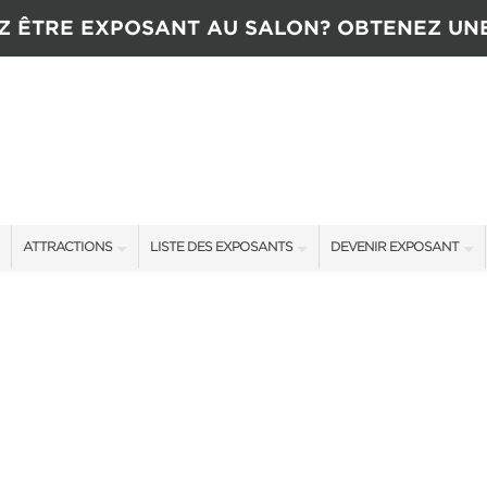
Z ÊTRE EXPOSANT AU SALON? OBTENEZ UN
ATTRACTIONS
LISTE DES EXPOSANTS
DEVENIR EXPOSANT
ATTRACTIONS
EXPOSANTS
CONTACTEZ L’ÉQUIPE D
CONCOURS
OFFRES SALON
TARIFS
NTENANT
NOUVEAUX PRODUITS
TÉMOIGNAGES
COMMANDITAIRES
OBTENIR UNE SOUMISSI
PLUS D'ÉVÉNEMENTS