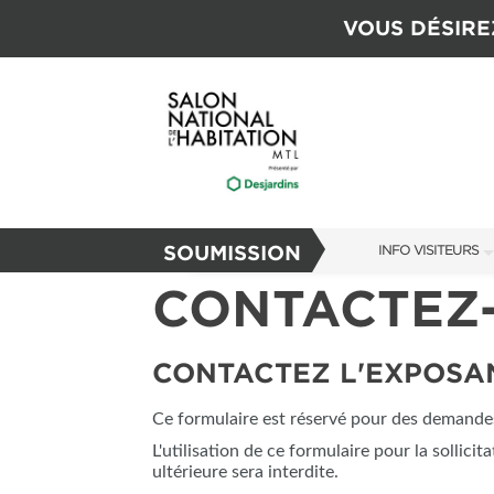
VOUS DÉSIRE
SOUMISSION
INFO VISITEURS
CONTACTEZ
INFO VISITEURS
GUIDE DU SALON
CONTACTEZ L'EXPOSA
S'ABONNER MAI
Ce formulaire est réservé pour des demandes 
L'utilisation de ce formulaire pour la sollici
ultérieure sera interdite.