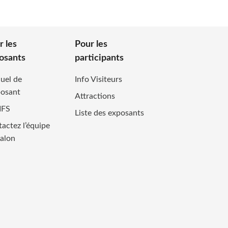
r les
Pour les
osants
participants
uel de
Info Visiteurs
posant
Attractions
IFS
Liste des exposants
actez l’équipe
alon