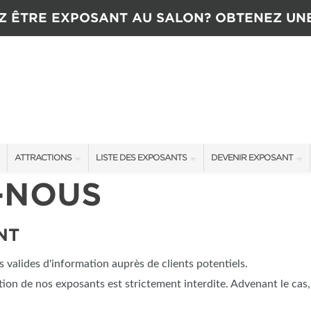
Z ÊTRE EXPOSANT AU SALON? OBTENEZ UN
ATTRACTIONS
LISTE DES EXPOSANTS
DEVENIR EXPOSANT
-NOUS
ATTRACTIONS
EXPOSANTS
CONTACTEZ L’ÉQUIPE D
CONCOURS
OFFRES SALON
TARIFS
NT
NTENANT
NOUVEAUX PRODUITS
TÉMOIGNAGES
valides d'information auprès de clients potentiels.
COMMANDITAIRES
OBTENIR UNE SOUMISSI
tation de nos exposants est strictement interdite. Advenant le cas,
PLUS D'ÉVÉNEMENTS